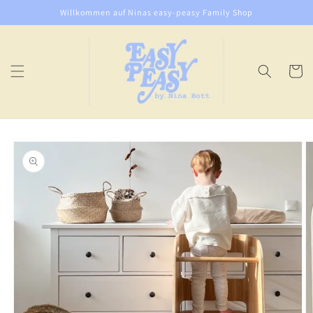
Direkt
Willkommen auf Ninas easy-peasy Family Shop
zum
Inhalt
Warenko
oduktinformationen
ringen