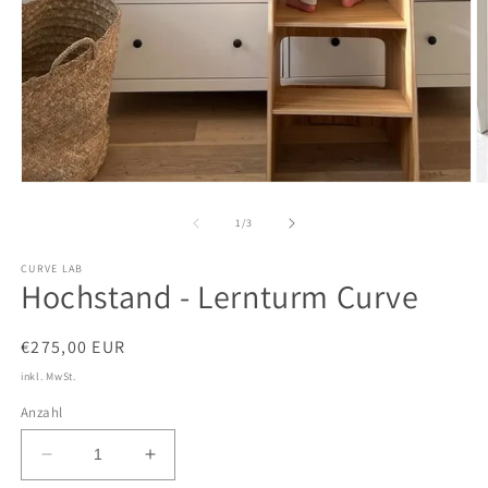
Medien
M
1
2
in
in
von
1
/
3
Modal
M
öffnen
ö
CURVE LAB
Hochstand - Lernturm Curve
Normaler
€275,00 EUR
Preis
inkl. MwSt.
Anzahl
Verringere
Erhöhe
die
die