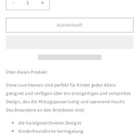
Verringere
Erhöhe
die
die
Menge
Menge
für
für
Ausverkauft
Kinder
Kinder
Brotdose
Brotdose
mit
mit
Fächern
Fächern
-
-
Dinosaurier
Dinosaurier
/
/
Über dieses Produkt
Dinos
Dinos
Diese Lunchboxen sind perfekt für Kinder jeden Alters
geeignet und verfügen über ein einzigartiges und verspieltes
Design, das die Mittagspause lustig und spannend macht.
Das Besondere an den Brotdosen sind:
die handgezeichneten Designs
Kinderfreundliche Verriegelung