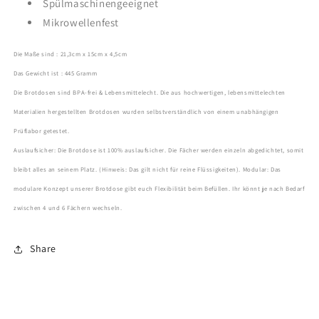
Spülmaschinengeeignet
Mikrowellenfest
Die Maße sind : 21,3cm x 15cm x 4,5cm
Das Gewicht ist : 445 Gramm
Die Brotdosen sind BPA-frei & Lebensmittelecht. Die aus hochwertigen, lebensmittelechten
Materialien hergestellten Brotdosen wurden selbstverständlich von einem unabhängigen
Prüflabor getestet.
Auslaufsicher: Die Brotdose ist 100% auslaufsicher. Die Fächer werden einzeln abgedichtet, somit
bleibt alles an seinem Platz. (Hinweis: Das gilt nicht für reine Flüssigkeiten). Modular: Das
modulare Konzept unserer Brotdose gibt euch Flexibilität beim Befüllen. Ihr könnt je nach Bedarf
zwischen 4 und 6 Fächern wechseln.
Share