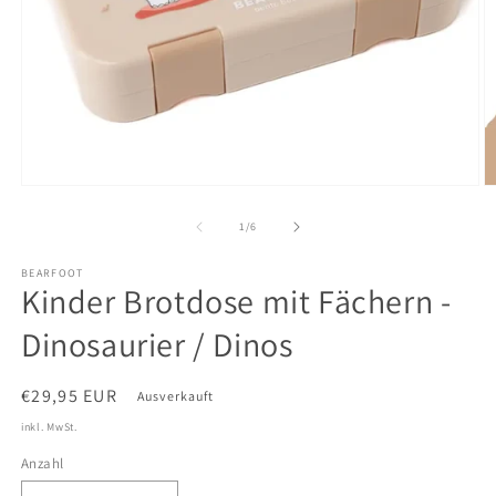
Medien
M
1
2
in
in
von
1
/
6
Modal
M
öffnen
ö
BEARFOOT
Kinder Brotdose mit Fächern -
Dinosaurier / Dinos
Normaler
€29,95 EUR
Ausverkauft
Preis
inkl. MwSt.
Anzahl